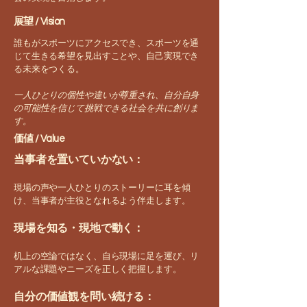
展望 / Vision
誰もがスポーツにアクセスでき、スポーツを通
じて生きる希望を見出すことや、自己実現でき
る未来をつくる。
一人ひとりの個性や違いが尊重され、自分自身
の可能性を信じて挑戦できる社会を共に創りま
す。
価値 / Value
当事者を置いていかない：
現場の声や一人ひとりのストーリーに耳を傾
け、当事者が主役となれるよう伴走します。
現場を知る・現地で動く：
机上の空論ではなく、自ら現場に足を運び、リ
アルな課題やニーズを正しく把握します。
自分の価値観を問い続ける：