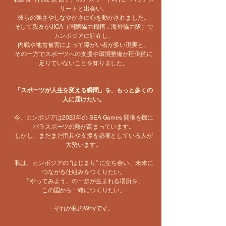
リートと出会い、
彼らの強さやしなやかさに心を動かされました。
そして親友がJICA（国際協力機構：海外協力隊）で
カンボジアに駐在し、
内戦や地雷被害によって障がい者が多い現実と、
その一方でスポーツへの支援や環境整備が圧倒的に
足りていないことを知りました。
「スポーツが人生を変える瞬間」を、もっと多くの
人に届けたい。
今、カンボジアは2023年の SEA Games 開催を機に
パラスポーツの熱が高まっています。
しかし、まだまだ用具や支援を必要としている人が
大勢います。
私は、カンボジアの “はじまり” に立ち会い、未来に
つながる仕組みをつくりたい。
「やってみよう」の一歩が生まれる場所を、
この国から一緒につくりたい。
それが私のWhyです。