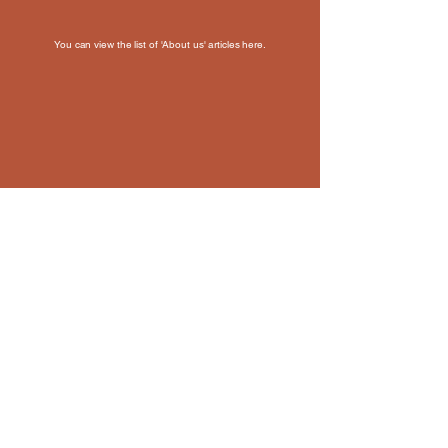
You can view the list of 'About us' articles here.
Promotion Video